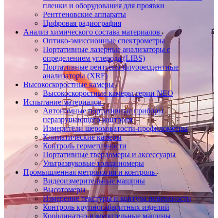
пленки и оборудования для проявки
Рентгеновские аппараты
Цифровая радиография
Анализ химического состава материалов
Оптико-эмиссионные спектрометры
Портативные лазерные анализаторы с
определением углерода (LIBS)
Портативные рентгено-флуоресцентные
анализаторы (XRF)
Высокоскоростные камеры
Высокоскоростные камеры серии NEO
Испытание материалов
Автономные портативные приборы
неразрушающего контроля
Измерители шероховатости-профилометры
Климатические камеры
Контроль герметичности
Портативные твердомеры и аксессуары
Ультразвуковые толщиномеры
Промышленная метрология и контроль
Видеоизмерительные машины
Высотомеры
Измерение текстуры и контура поверхности
Контроль крупногабаритных изделий
Координатно-измерительные машины