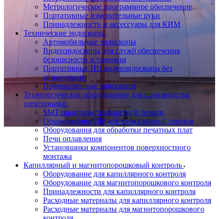
Метрологическое программное обеспечение
Портативные измерительные руки
Принадлежности и аксессуары для КИМ
Технические эндоскопы
Автомобильные эндоскопы
Видеоэндоскопы для служб обеспечения
безопасности и таможни
Портативные HD видеоэндоскопы без
артикуляции
Промышленные эндоскопы
Технологическое оборудование для производства
электроники
SMT принтеры трафаретной печати
Оборудования DIP для пайка волной припоя
Оборудования для обработки печатных плат
Печи оплавления
Установщики компонентов поверхностного
монтажа
Капиллярный и магнитопорошковый контроль
Оборудование для капиллярного контроля
Оборудование для магнитопорошкового контроля
Принадлежности для капиллярного контроля
Расходные материалы для капиллярного контроля
Расходные материалы для магнитопорошкового
контроля