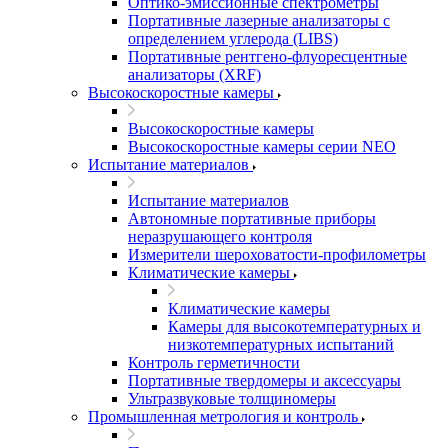
Оптико-эмиссионные спектрометры
Портативные лазерные анализаторы с
определением углерода (LIBS)
Портативные рентгено-флуоресцентные
анализаторы (XRF)
Высокоскоростные камеры
Высокоскоростные камеры
Высокоскоростные камеры серии NEO
Испытание материалов
Испытание материалов
Автономные портативные приборы
неразрушающего контроля
Измерители шероховатости-профилометры
Климатические камеры
Климатические камеры
Камеры для высокотемпературных и
низкотемпературных испытаний
Контроль герметичности
Портативные твердомеры и аксессуары
Ультразвуковые толщиномеры
Промышленная метрология и контроль