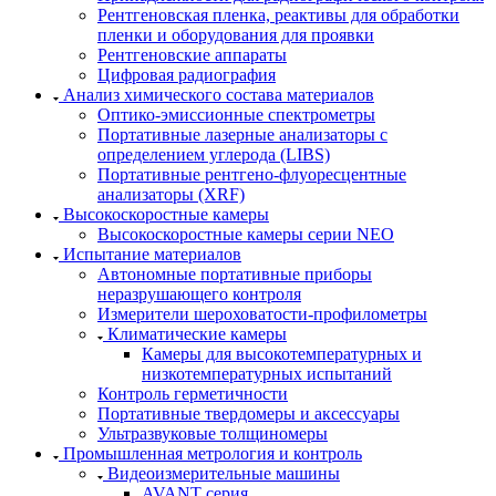
Рентгеновская пленка, реактивы для обработки
пленки и оборудования для проявки
Рентгеновские аппараты
Цифровая радиография
Анализ химического состава материалов
Оптико-эмиссионные спектрометры
Портативные лазерные анализаторы с
определением углерода (LIBS)
Портативные рентгено-флуоресцентные
анализаторы (XRF)
Высокоскоростные камеры
Высокоскоростные камеры серии NEO
Испытание материалов
Автономные портативные приборы
неразрушающего контроля
Измерители шероховатости-профилометры
Климатические камеры
Камеры для высокотемпературных и
низкотемпературных испытаний
Контроль герметичности
Портативные твердомеры и аксессуары
Ультразвуковые толщиномеры
Промышленная метрология и контроль
Видеоизмерительные машины
AVANT серия