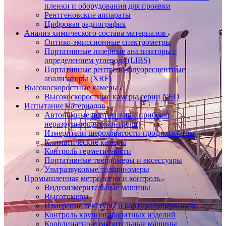
пленки и оборудования для проявки
Рентгеновские аппараты
Цифровая радиография
Анализ химического состава материалов
Оптико-эмиссионные спектрометры
Портативные лазерные анализаторы с
определением углерода (LIBS)
Портативные рентгено-флуоресцентные
анализаторы (XRF)
Высокоскоростные камеры
Высокоскоростные камеры серии NEO
Испытание материалов
Автономные портативные приборы
неразрушающего контроля
Измерители шероховатости-профилометры
Климатические камеры
Контроль герметичности
Портативные твердомеры и аксессуары
Ультразвуковые толщиномеры
Промышленная метрология и контроль
Видеоизмерительные машины
Высотомеры
Измерение текстуры и контура поверхности
Контроль крупногабаритных изделий
Координатно-измерительные машины