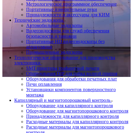
Метрологическое программное обеспечение
Портативные измерительные руки
Принадлежности и аксессуары для КИМ
Технические эндоскопы
Автомобильные эндоскопы
Видеоэндоскопы для служб обеспечения
безопасности и таможни
Портативные HD видеоэндоскопы без
артикуляции
Промышленные эндоскопы
Технологическое оборудование для производства
электроники
SMT принтеры трафаретной печати
Оборудования DIP для пайка волной припоя
Оборудования для обработки печатных плат
Печи оплавления
Установщики компонентов поверхностного
монтажа
Капиллярный и магнитопорошковый контроль
Оборудование для капиллярного контроля
Оборудование для магнитопорошкового контроля
Принадлежности для капиллярного контроля
Расходные материалы для капиллярного контроля
Расходные материалы для магнитопорошкового
контроля